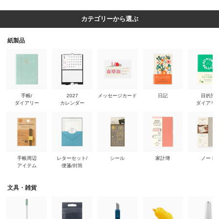
カテゴリーから選ぶ
紙製品
手帳/
2027
メッセージカード
日記
目的別
ダイアリー
カレンダー
ダイアリ
手帳周辺
レターセット/
シール
家計簿
ノート
アイテム
便箋/封筒
文具・雑貨