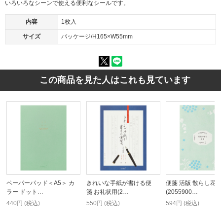
いろいろなシーンで使える便利なシールです。
内容
1枚入
サイズ
パッケージ/H165×W55mm
この商品を見た人はこれも見ています
ペーパーパッド＜A5＞ カ
きれいな手紙が書ける便
便箋 活版 散らし花
ラー ドット…
箋 お礼状用(2…
(2055900…
440円 (税込)
550円 (税込)
594円 (税込)