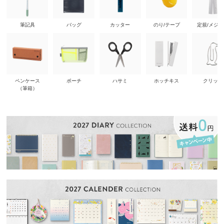
筆記具
バッグ
カッター
のり/テープ
定規/メジ
ペンケース
ポーチ
ハサミ
ホッチキス
クリップ
（筆箱）