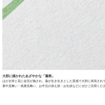
大胆に描かれたあざやかな「蓮柄」
はがき枠と花に金箔が施され、蓮が生き生きとした質感で大胆に表現され
暑中見舞い・残暑見舞い、お中元の添え状・お礼状などにぜひご活用くだ