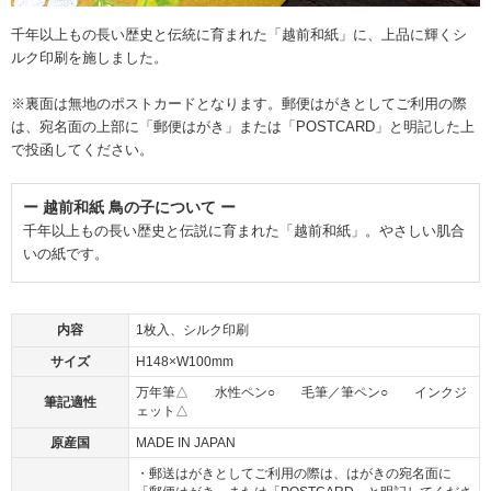
千年以上もの長い歴史と伝統に育まれた「越前和紙」に、上品に輝くシ
ルク印刷を施しました。
※裏面は無地のポストカードとなります。郵便はがきとしてご利用の際
は、宛名面の上部に「郵便はがき」または「POSTCARD」と明記した上
で投函してください。
ー 越前和紙 鳥の子について ー
千年以上もの長い歴史と伝説に育まれた「越前和紙」。やさしい肌合
いの紙です。
内容
1枚入、シルク印刷
サイズ
H148×W100mm
万年筆△ 水性ペン○ 毛筆／筆ペン○ インクジ
筆記適性
ェット△
原産国
MADE IN JAPAN
・郵送はがきとしてご利用の際は、はがきの宛名面に