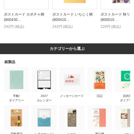
ポストカード カボチャ柄
ポストカード いちじく柄
ポストカード 秋リ
(800430…
(800410…
(800010…
242円 (税込)
242円 (税込)
220円 (税込)
カテゴリーから選ぶ
紙製品
手帳/
2027
メッセージカード
日記
目的別
ダイアリー
カレンダー
ダイアリ
手帳周辺
レターセット/
シール
家計簿
ノート