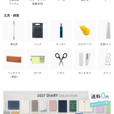
アイテム
便箋/封筒
文具・雑貨
筆記具
バッグ
カッター
のり/テープ
定規/メジ
ペンケース
ポーチ
ハサミ
ホッチキス
クリップ
（筆箱）