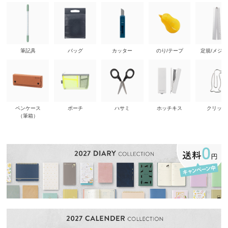
筆記具
バッグ
カッター
のり/テープ
定規/メジ
ペンケース
ポーチ
ハサミ
ホッチキス
クリップ
（筆箱）