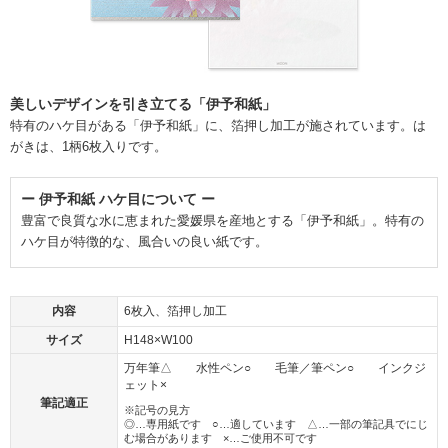
美しいデザインを引き立てる「伊予和紙」
特有のハケ目がある「伊予和紙」に、箔押し加工が施されています。は
がきは、1柄6枚入りです。
ー 伊予和紙 ハケ目について ー
豊富で良質な水に恵まれた愛媛県を産地とする「伊予和紙」。特有の
ハケ目が特徴的な、風合いの良い紙です。
内容
6枚入、箔押し加工
サイズ
H148×W100
万年筆△ 水性ペン○ 毛筆／筆ペン○ インクジ
ェット×
筆記適正
※記号の見方
◎…専用紙です ○…適しています △…一部の筆記具でにじ
む場合があります ×…ご使用不可です