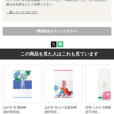
のうつろいを大胆な構図でデザインした、季節の便りです。ふだんのお手
紙やお礼状などにご活用ください。
・紙シリーズ カテゴリ
関連商品をチェックする>>
この商品を見た人はこれも見ています
はがき 箔 朝顔柄
はがき 箔 ビー玉金魚柄
封筒 シルク 水鏡睡
(88785006)
(887840…
(871760…