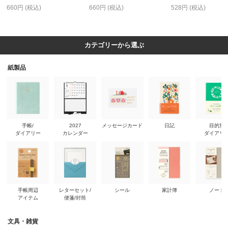
660円 (税込)
660円 (税込)
528円 (税込)
カテゴリーから選ぶ
紙製品
手帳/
2027
メッセージカード
日記
目的別
ダイアリー
カレンダー
ダイアリ
手帳周辺
レターセット/
シール
家計簿
ノート
アイテム
便箋/封筒
文具・雑貨