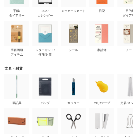
手帳/
2027
メッセージカード
日記
目的別
ダイアリー
カレンダー
ダイアリ
手帳周辺
レターセット/
シール
家計簿
ノート
アイテム
便箋/封筒
文具・雑貨
筆記具
バッグ
カッター
のり/テープ
定規/メジ