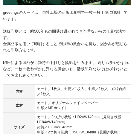
greetingsのカードは、自社工場の活版印刷機で一枚一枚丁寧に印刷して
います。
活版印刷とは、約500年もの間受け継がれてきた昔ながらの印刷技法で
す。
金属凸版を用いて印刷することで独特の風合いを持ち、温かみが感じら
れる印刷方法です。
印圧による凹凸が、独特の手触りと陰影を生みます。 刷りムラやかすれ
など、一枚一枚わずかに異なる風合いも、活版印刷ならではの味わいと
してお楽しみください。
カード／1枚入、封筒／1枚入、中紙／1枚入、罫線台紙
内容
／1枚入
カード／オリジナルファインペーパー
素材
中紙／MDホワイト
カード／2つ折り状態：H92×W140mm（見開き状態：
H184×W140mm）
サイズ
封筒／H98×W148mm
中紙／2つ折り状態：H90×W136mm（見開き状態：