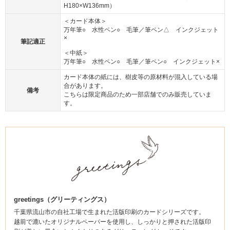
H180×W136mm）
＜カード本体＞
万年筆○ 水性ペン○ 毛筆／筆ペン△ インクジェット
×
筆記適正
＜中紙＞
万年筆○ 水性ペン○ 毛筆／筆ペン○ インクジェット×
カード本体の紙には、樹皮等の原材料が混入している場
合があります。
備考
こちらは限定商品のため一部店舗でのみ販売していま
す。
greetings（グリーティングス）
千葉県流山市の自社工場で生まれた活版印刷のカードシリーズです。
越前で漉いたオリジナルペーパーを使用し、しっかりと押された活版印