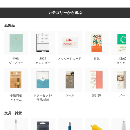
カテゴリーから選ぶ
紙製品
手帳/
2027
メッセージカード
日記
目的別
ダイアリー
カレンダー
ダイアリ
手帳周辺
レターセット/
シール
家計簿
ノート
アイテム
便箋/封筒
文具・雑貨