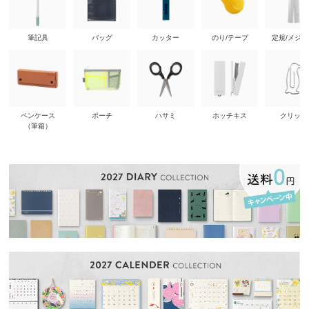
筆記具
バッグ
カッター
のり/テープ
定規/メジ
ペンケース
ポーチ
ハサミ
ホッチキス
クリップ
（筆箱）