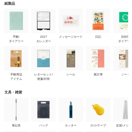
紙製品
手帳/
2027
メッセージカード
日記
目的別
ダイアリー
カレンダー
ダイアリ
手帳周辺
レターセット/
シール
家計簿
ノート
アイテム
便箋/封筒
文具・雑貨
筆記具
バッグ
カッター
のり/テープ
定規/メジ