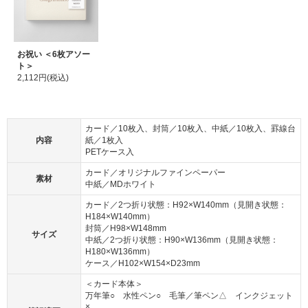
お祝い ＜6枚アソー
ト＞
2,112円(税込)
カード／10枚入、封筒／10枚入、中紙／10枚入、罫線台
内容
紙／1枚入
PETケース入
カード／オリジナルファインペーパー
素材
中紙／MDホワイト
カード／2つ折り状態：H92×W140mm（見開き状態：
H184×W140mm）
封筒／H98×W148mm
サイズ
中紙／2つ折り状態：H90×W136mm（見開き状態：
H180×W136mm）
ケース／H102×W154×D23mm
＜カード本体＞
万年筆○ 水性ペン○ 毛筆／筆ペン△ インクジェット
×