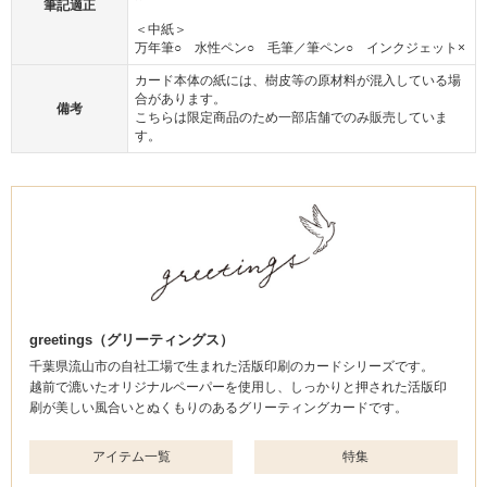
筆記適正
＜中紙＞
万年筆○ 水性ペン○ 毛筆／筆ペン○ インクジェット×
カード本体の紙には、樹皮等の原材料が混入している場
合があります。
備考
こちらは限定商品のため一部店舗でのみ販売していま
す。
greetings（グリーティングス）
千葉県流山市の自社工場で生まれた活版印刷のカードシリーズです。
越前で漉いたオリジナルペーパーを使用し、しっかりと押された活版印
刷が美しい風合いとぬくもりのあるグリーティングカードです。
アイテム一覧
特集