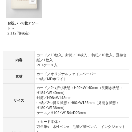
お祝い ＜6枚アソー
ト＞
2,112円(税込)
カード／10枚入、封筒／10枚入、中紙／10枚入、罫線台
内容
紙／1枚入
PETケース入
カード／オリジナルファインペーパー
素材
中紙／MDホワイト
カード／2つ折り状態：H92×W140mm（見開き状態：
H184×W140mm）
封筒／H98×W148mm
サイズ
中紙／2つ折り状態：H90×W136mm（見開き状態：
H180×W136mm）
ケース／H102×W154×D23mm
＜カード本体＞
万年筆○ 水性ペン○ 毛筆／筆ペン△ インクジェット
×