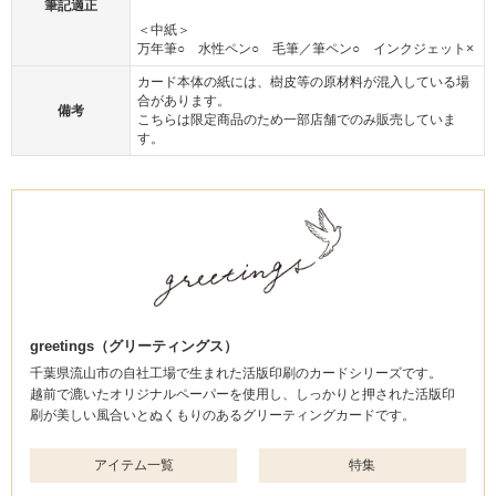
筆記適正
＜中紙＞
万年筆○ 水性ペン○ 毛筆／筆ペン○ インクジェット×
カード本体の紙には、樹皮等の原材料が混入している場
合があります。
備考
こちらは限定商品のため一部店舗でのみ販売していま
す。
greetings（グリーティングス）
千葉県流山市の自社工場で生まれた活版印刷のカードシリーズです。
越前で漉いたオリジナルペーパーを使用し、しっかりと押された活版印
刷が美しい風合いとぬくもりのあるグリーティングカードです。
アイテム一覧
特集