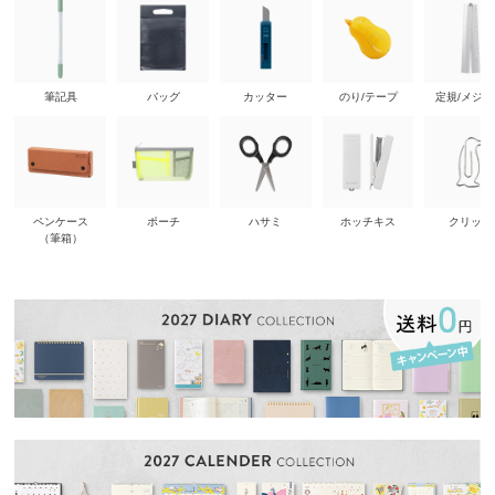
筆記具
バッグ
カッター
のり/テープ
定規/メジ
ペンケース
ポーチ
ハサミ
ホッチキス
クリップ
（筆箱）