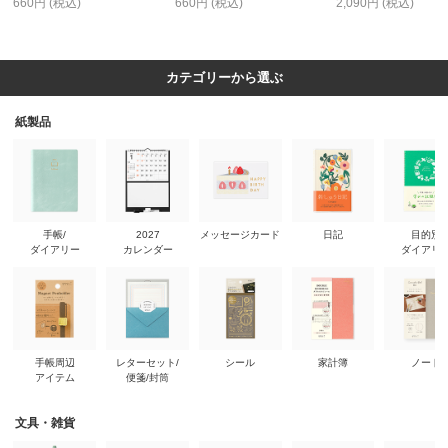
660円 (税込)
660円 (税込)
2,090円 (税込)
カテゴリーから選ぶ
紙製品
手帳/
2027
メッセージカード
日記
目的別
ダイアリー
カレンダー
ダイアリ
手帳周辺
レターセット/
シール
家計簿
ノート
アイテム
便箋/封筒
文具・雑貨