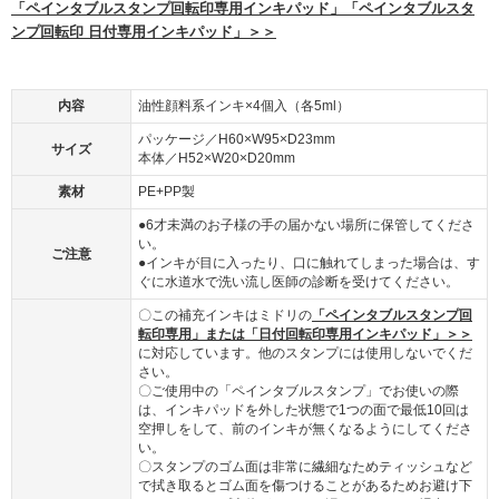
「ペインタブルスタンプ回転印専用インキパッド」「ペインタブルスタ
ンプ回転印 日付専用インキパッド」＞＞
内容
油性顔料系インキ×4個入（各5ml）
パッケージ／H60×W95×D23mm
サイズ
本体／H52×W20×D20mm
素材
PE+PP製
●6才未満のお子様の手の届かない場所に保管してくださ
い。
ご注意
●インキが目に入ったり、口に触れてしまった場合は、す
ぐに水道水で洗い流し医師の診断を受けてください。
〇この補充インキはミドリの
「ペインタブルスタンプ回
転印専用」または「日付回転印専用インキパッド」＞＞
に対応しています。他のスタンプには使用しないでくだ
さい。
〇ご使用中の「ペインタブルスタンプ」でお使いの際
は、インキパッドを外した状態で1つの面で最低10回は
空押しをして、前のインキが無くなるようにしてくださ
い。
〇スタンプのゴム面は非常に繊細なためティッシュなど
で拭き取るとゴム面を傷つけることがあるためお避け下