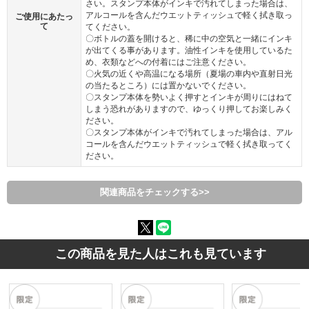
さい。スタンプ本体がインキで汚れてしまった場合は、
アルコールを含んだウエットティッシュで軽く拭き取っ
ご使用にあたっ
て
てください。
〇ボトルの蓋を開けると、稀に中の空気と一緒にインキ
が出てくる事があります。油性インキを使用しているた
め、衣類などへの付着にはご注意ください。
〇火気の近くや高温になる場所（夏場の車内や直射日光
の当たるところ）には置かないでください。
〇スタンプ本体を勢いよく押すとインキが周りにはねて
しまう恐れがありますので、ゆっくり押してお楽しみく
ださい。
〇スタンプ本体がインキで汚れてしまった場合は、アル
コールを含んだウエットティッシュで軽く拭き取ってく
ださい。
関連商品をチェックする>>
この商品を見た人はこれも見ています