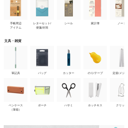
手帳周辺
レターセット/
シール
家計簿
ノート
アイテム
便箋/封筒
文具・雑貨
筆記具
バッグ
カッター
のり/テープ
定規/メジ
ペンケース
ポーチ
ハサミ
ホッチキス
クリップ
（筆箱）