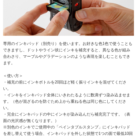
専用のインキパッド（別売り）を使います。お好きな色1色で使うことも
できますし、ドットやライン状にインキを補充すると、異なる色が組み
合わさり、マーブルやグラデーションのような表現を楽しむこともでき
ます。
＜使い方＞
・補充の前にインキボトルを20回ほど軽く振りインキを混ぜてくださ
い。
・インキをインキパッド全体にいきわたるように数滴ずつ染み込ませま
す。（色が混ざるのを防ぐため上から重ねる色は同じ色にしてくださ
い。
・完全にインキパッドの中にインキが染み込んだら補充完了です。（表
面の光沢感が無くなります。）
※別色のインキでご使用中の「ペインタブルスタンプ」にインキパッド
を差し替えて使う場合、インキパッドを外した状態で1つの面で最低10回