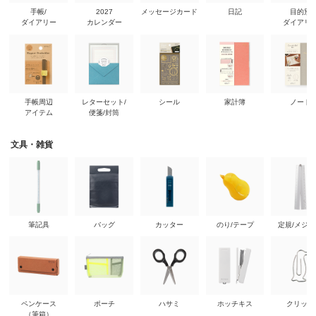
手帳/
2027
メッセージカード
日記
目的別
ダイアリー
カレンダー
ダイアリ
手帳周辺
レターセット/
シール
家計簿
ノート
アイテム
便箋/封筒
文具・雑貨
筆記具
バッグ
カッター
のり/テープ
定規/メジ
ペンケース
ポーチ
ハサミ
ホッチキス
クリップ
（筆箱）