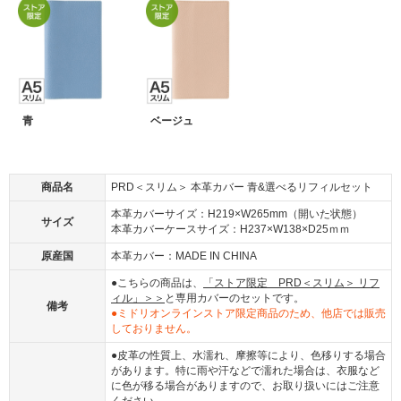
青
ベージュ
商品名
PRD＜スリム＞ 本革カバー 青&選べるリフィルセット
本革カバーサイズ：H219×W265mm（開いた状態）
サイズ
本革カバーケースサイズ：H237×W138×D25ｍｍ
原産国
本革カバー：MADE IN CHINA
●こちらの商品は、
「ストア限定 PRD＜スリム＞ リフ
ィル」＞＞
と専用カバーのセットです。
備考
●ミドリオンラインストア限定商品のため、他店では販売
しておりません。
●皮革の性質上、水濡れ、摩擦等により、色移りする場合
があります。特に雨や汗などで濡れた場合は、衣服など
に色が移る場合がありますので、お取り扱いにはご注意
ください。