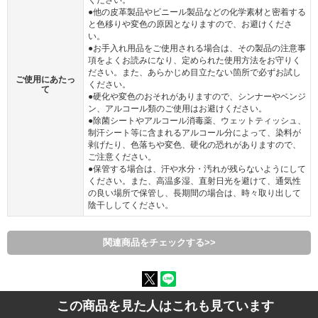
●他の皮革製品やビニール製品などの化学素材と密着する
と色移りや変色の原因となりますので、お避けくださ
い。
●お手入れ用品をご使用される場合は、その製品の注意事
項をよくお読みになり、定められた使用方法をお守りく
ださい。また、あらかじめ目立たない箇所で必ずお試し
ご使用にあたっ
ください。
て
●硬化や変色のおそれがありますので、シンナーやベンジ
ン、アルコール類のご使用はお避けください。
●除菌シートやアルコール消毒薬、ウェットティッシュ、
制汗シート等に含まれるアルコール分によって、染料が
剥げたり、色落ちや変色、硬化の恐れがありますので、
ご注意ください。
●保管する場合は、汗や水分・汚れが残らないようにして
ください。また、高温多湿、直射日光を避けて、通気性
の良い場所で保管し、長期間の場合は、時々取り出して
陰干ししてください。
関連商品をチェックする>>
この商品を見た人はこれも見ています