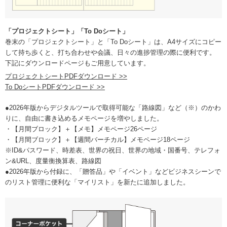
「プロジェクトシート」「To Doシート」
巻末の「プロジェクトシート」と「To Doシート」は、A4サイズにコピー
して持ち歩くと、打ち合わせや会議、日々の進捗管理の際に便利です。
下記にダウンロードページもご用意しています。
プロジェクトシートPDFダウンロード >>
To DoシートPDFダウンロード >>
●2026年版からデジタルツールで取得可能な「路線図」など（※）のかわ
りに、自由に書き込めるメモページを増やしました。
・【月間ブロック】＋【メモ】メモページ26ページ
・【月間ブロック】＋【週間バーチカル】メモページ18ページ
※ID&パスワード、時差表、世界の祝日、世界の地域・国番号、テレフォ
ン&URL、度量衡換算表、路線図
●2026年版から付録に、「贈答品」や「イベント」などビジネスシーンで
のリスト管理に便利な「マイリスト」を新たに追加しました。