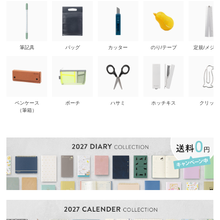
筆記具
バッグ
カッター
のり/テープ
定規/メジ
ペンケース
ポーチ
ハサミ
ホッチキス
クリップ
（筆箱）