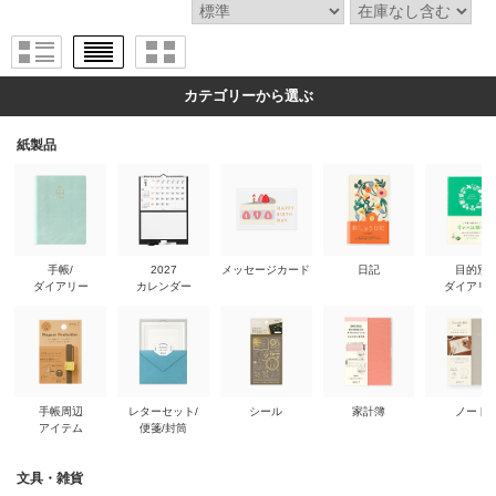
カテゴリーから選ぶ
紙製品
手帳/
2027
メッセージカード
日記
目的別
ダイアリー
カレンダー
ダイアリ
手帳周辺
レターセット/
シール
家計簿
ノート
アイテム
便箋/封筒
文具・雑貨