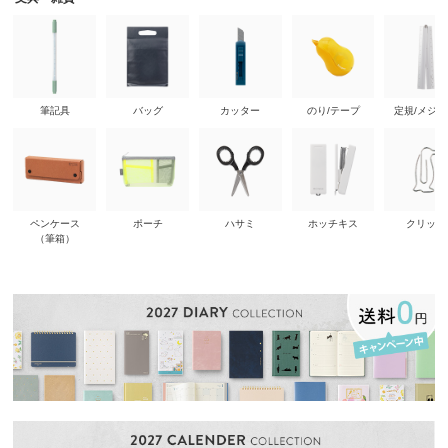
筆記具
バッグ
カッター
のり/テープ
定規/メジ
ペンケース
ポーチ
ハサミ
ホッチキス
クリップ
（筆箱）