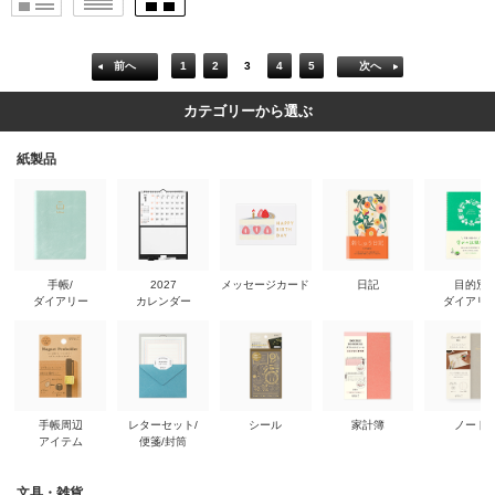
前へ
1
2
3
4
5
次へ
カテゴリーから選ぶ
紙製品
手帳/
2027
メッセージカード
日記
目的別
ダイアリー
カレンダー
ダイアリ
手帳周辺
レターセット/
シール
家計簿
ノート
アイテム
便箋/封筒
文具・雑貨