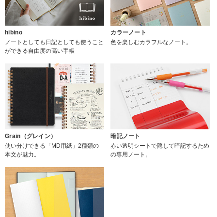
hibino
カラーノート
ノートとしても日記としても使うこと
色を楽しむカラフルなノート。
ができる自由度の高い手帳
Grain（グレイン）
暗記ノート
使い分けできる「MD用紙」2種類の
赤い透明シートで隠して暗記するため
本文が魅力。
の専用ノート。