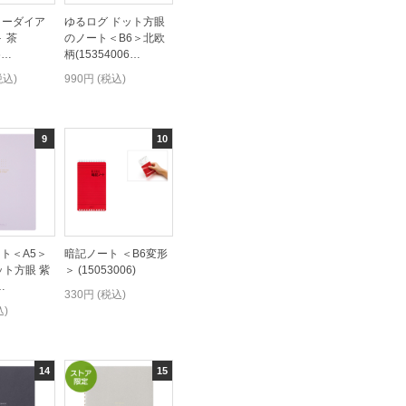
フリーダイア
ゆるログ ドット方眼
 茶
のノート＜B6＞北欧
6…
柄(15354006…
税込)
990円 (税込)
ト＜A5＞
暗記ノート ＜B6変形
ット方眼 紫
＞ (15053006)
…
330円 (税込)
込)