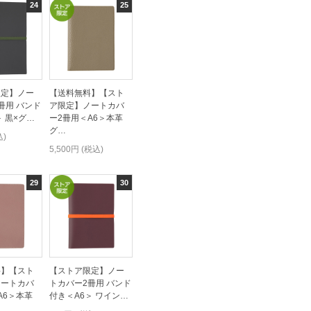
限定】ノー
【送料無料】【スト
冊用 バンド
ア限定】ノートカバ
＞ 黒×グ…
ー2冊用＜A6＞本革
グ…
込)
5,500円 (税込)
料】【スト
【ストア限定】ノー
ノートカバ
トカバー2冊用 バンド
A6＞本革
付き＜A6＞ ワイン…