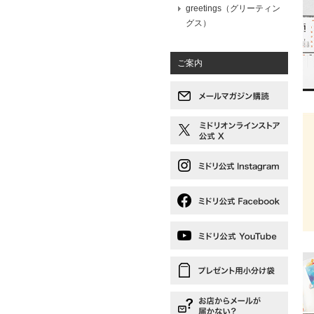
greetings（グリーティン
グス）
ご案内