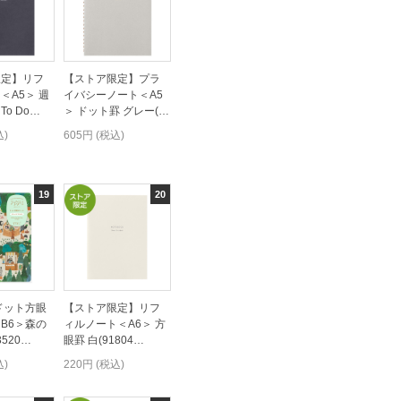
限定】リフ
【ストア限定】プラ
＜A5＞ 週
イバシーノート＜A5
o Do…
＞ ドット罫 グレー(…
込)
605円 (税込)
ドット方眼
【ストア限定】リフ
B6＞森の
ィルノート＜A6＞ 方
3520…
眼罫 白(91804…
込)
220円 (税込)