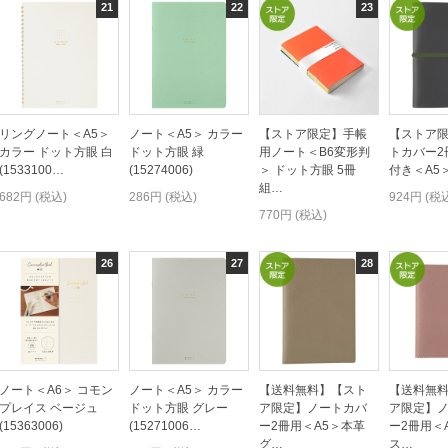
リングノート＜A5＞
ノート＜A5＞ カラー
【ストア限定】手帳
【ストア
カラー ドット方眼 白
ドット方眼 緑
用ノート＜B6変形判
トカバー2
(1533100…
(15274006)
＞ ドット方眼 5冊
付き＜A5
組…
682円 (税込)
286円 (税込)
924円 (税
770円 (税込)
ノート＜A6＞ コモン
ノート＜A5＞ カラー
【送料無料】【スト
【送料無
プレイス ベージュ
ドット方眼 グレー
ア限定】ノートカバ
ア限定】
(15363006)
(15271006…
ー2冊用＜A5＞本革
ー2冊用＜
グ…
ス…