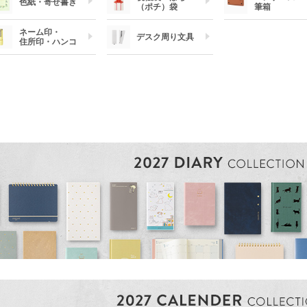
色紙・寄せ書き
（ポチ）袋
筆箱
ネーム印・
デスク周り文具
住所印・ハンコ