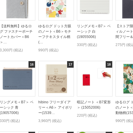
【送料無料】ゆるロ
ゆるログ ドット方眼
リングメモ＜B7＞ ベ
【ストア
グ ファスナーポーチ
のノート＜B6＞モチ
ーシック 白
ィルノート
ノートカバー＜B6
ーフテキスタイル柄
(19055006)
間フリー＆T
＞…
(…
330円 (税込)
275円 (税
3,300円 (税込)
990円 (税込)
リングメモ＜B7＞ ベ
hibino フリーダイア
暗記ノート ＜B7変形
ゆるログ 
ーシック 青
リー＜A6＞ アイボリ
＞ (15052006)
のノート＜
(19057006)
ー(1539…
動物柄(15
220円 (税込)
330円 (税込)
3,960円 (税込)
990円 (税