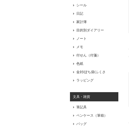
シール
日記
家計簿
目的別ダイアリー
ノート
メモ
付せん（付箋）
色紙
金封/ぽち袋/ふくさ
ラッピング
文具・雑貨
筆記具
ペンケース（筆箱）
バッグ