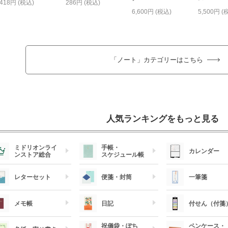
418円 (税込)
286円 (税込)
6,600円 (税込)
5,500円 (
「ノート」カテゴリーはこちら
人気ランキングをもっと見る
ミドリオンライ
手帳・
カレンダー
ンストア総合
スケジュール帳
レターセット
便箋・封筒
一筆箋
メモ帳
日記
付せん（付箋
祝儀袋・ぽち
ペンケース・