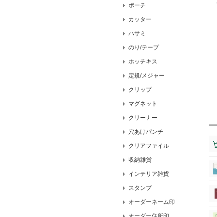
ポーチ
カッター
ハサミ
のり/テープ
ホッチキス
定規/メジャー
クリップ
マグネット
クリーナー
穴あけパンチ
クリアファイル
収納雑貨
インテリア雑貨
スタンプ
オーダーネーム印
オーダー住所印