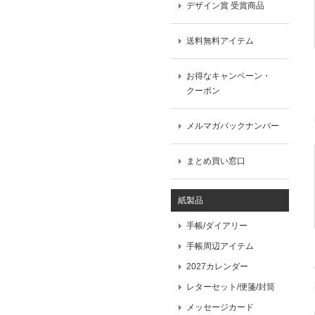
デザイン賞 受賞商品
送料無料アイテム
お得なキャンペーン・
クーポン
メルマガバックナンバー
まとめ買い窓口
紙製品
手帳/ダイアリー
手帳周辺アイテム
2027カレンダー
レターセット/便箋/封筒
メッセージカード