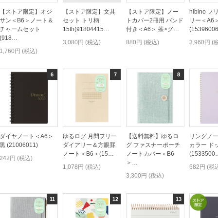
【ストア限定】オジ
【ストア限定】文具
【ストア限定】ノー
hibino 
サン＜B6＞ノート＆
セット トリ柄
トカバー2冊用 バンド
リー＜A6＞
チャームセット
15th(91804415…
付き＜A6＞ 茶×グ…
(1539600
(918…
3,080円 (税込)
880円 (税込)
3,960円 (
1,760円 (税込)
ダイヤノート＜A6＞
ゆるログ 月間フリー
【送料無料】ゆるロ
リングノー
黒 (21006011)
ダイアリー＆方眼罫
グ ファスナーポーチ
カラー ド
ノート＜B6＞(15…
ノートカバー＜B6
(1533500
242円 (税込)
＞…
1,078円 (税込)
682円 (税
3,300円 (税込)