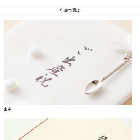
行事で選ぶ
出産