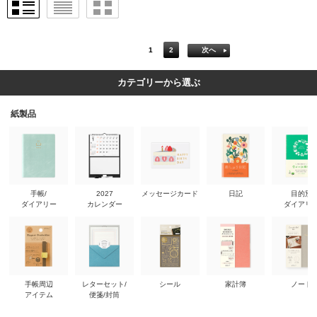
1
2
次へ
カテゴリーから選ぶ
紙製品
手帳/
2027
メッセージカード
日記
目的別
ダイアリー
カレンダー
ダイアリ
手帳周辺
レターセット/
シール
家計簿
ノート
アイテム
便箋/封筒