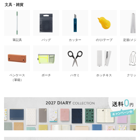
文具・雑貨
筆記具
バッグ
カッター
のり/テープ
定規/メジ
ペンケース
ポーチ
ハサミ
ホッチキス
クリップ
（筆箱）