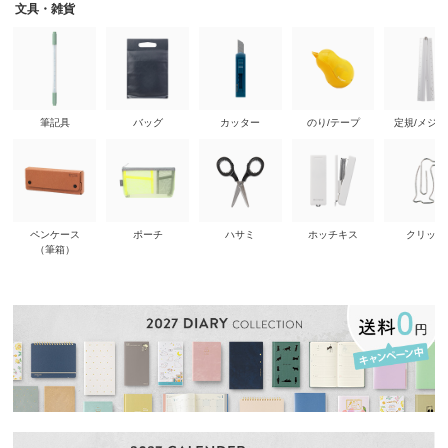
文具・雑貨
筆記具
バッグ
カッター
のり/テープ
定規/メジ
ペンケース
ポーチ
ハサミ
ホッチキス
クリップ
（筆箱）