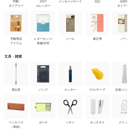
手帳/
2027
メッセージカード
日記
目的別
ダイアリー
カレンダー
ダイアリ
手帳周辺
レターセット/
シール
家計簿
ノート
アイテム
便箋/封筒
文具・雑貨
筆記具
バッグ
カッター
のり/テープ
定規/メジ
ペンケース
ポーチ
ハサミ
ホッチキス
クリップ
（筆箱）