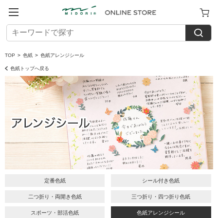
TOP
>
色紙
>
色紙アレンジシール
色紙トップへ戻る
定番色紙
シール付き色紙
二つ折り・両開き色紙
三つ折り・四つ折り色紙
スポーツ・部活色紙
色紙アレンジシール