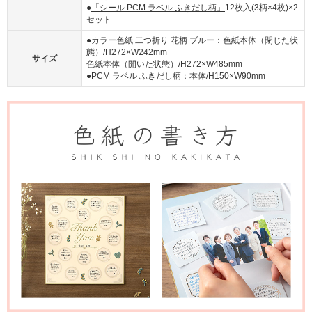
●
「シール PCM ラベル ふきだし柄」
12枚入(3柄×4枚)×2
セット
●カラー色紙 二つ折り 花柄 ブルー：色紙本体（閉じた状
態）/H272×W242mm
サイズ
色紙本体（開いた状態）/H272×W485mm
●PCM ラベル ふきだし柄：本体/H150×W90mm