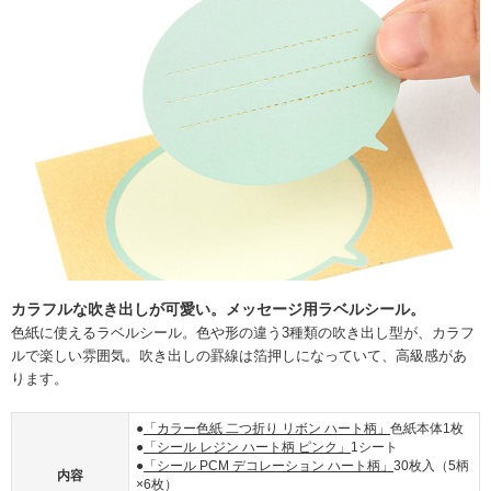
カラフルな吹き出しが可愛い。メッセージ用ラベルシール。
色紙に使えるラベルシール。色や形の違う3種類の吹き出し型が、カラフ
ルで楽しい雰囲気。吹き出しの罫線は箔押しになっていて、高級感があ
ります。
●
「カラー色紙 二つ折り リボン ハート柄」
色紙本体1枚
●
「シール レジン ハート柄 ピンク」
1シート
●
「シール PCM デコレーション ハート柄」
30枚入（5柄
内容
×6枚）