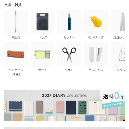
文具・雑貨
筆記具
バッグ
カッター
のり/テープ
定規/メジ
ペンケース
ポーチ
ハサミ
ホッチキス
クリップ
（筆箱）