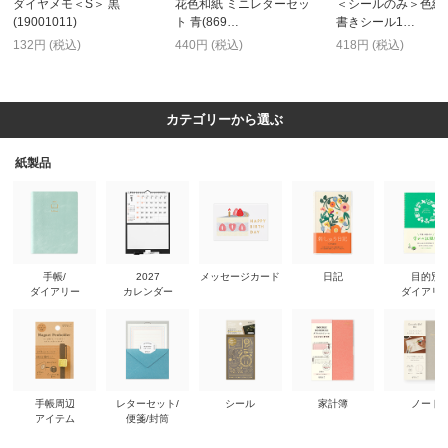
ダイヤメモ＜S＞ 黒
花色和紙 ミニレターセッ
＜シールのみ＞色紙
(19001011)
ト 青(869…
書きシール1…
132円 (税込)
440円 (税込)
418円 (税込)
カテゴリーから選ぶ
紙製品
手帳/
2027
メッセージカード
日記
目的別
ダイアリー
カレンダー
ダイアリ
手帳周辺
レターセット/
シール
家計簿
ノート
アイテム
便箋/封筒