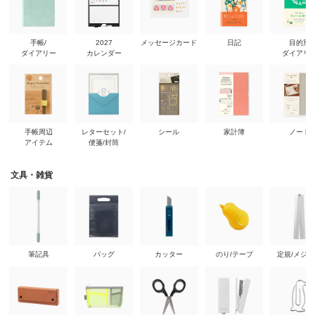
手帳/
2027
メッセージカード
日記
目的別
ダイアリー
カレンダー
ダイアリ
手帳周辺
レターセット/
シール
家計簿
ノート
アイテム
便箋/封筒
文具・雑貨
筆記具
バッグ
カッター
のり/テープ
定規/メジ