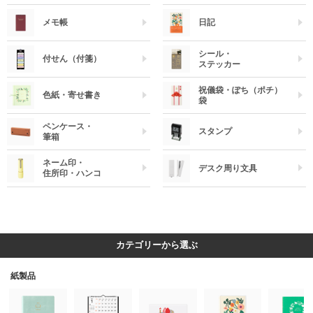
メモ帳
日記
シール・
付せん（付箋）
ステッカー
祝儀袋・ぽち（ポチ）
色紙・寄せ書き
袋
ペンケース・
スタンプ
筆箱
ネーム印・
デスク周り文具
住所印・ハンコ
カテゴリーから選ぶ
紙製品