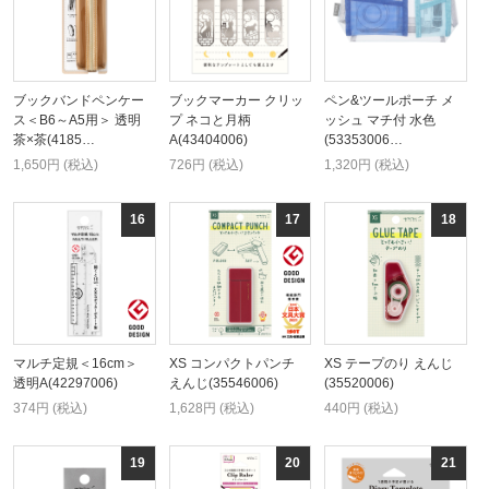
ブックバンドペンケー
ブックマーカー クリッ
ペン&ツールポーチ メ
ス＜B6～A5用＞ 透明
プ ネコと月柄
ッシュ マチ付 水色
茶×茶(4185…
A(43404006)
(53353006…
1,650円 (税込)
726円 (税込)
1,320円 (税込)
マルチ定規＜16cm＞
XS コンパクトパンチ
XS テープのり えんじ
透明A(42297006)
えんじ(35546006)
(35520006)
374円 (税込)
1,628円 (税込)
440円 (税込)