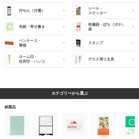
シール・
付せん（付箋）
ステッカー
祝儀袋・ぽち（ポチ）
色紙・寄せ書き
袋
ペンケース・
スタンプ
筆箱
ネーム印・
デスク周り文具
住所印・ハンコ
カテゴリーから選ぶ
紙製品