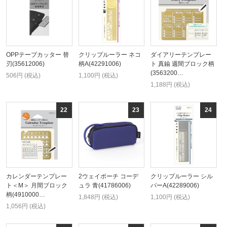
OPPテープカッター 替
クリップルーラー ネコ
ダイアリーテンプレー
刃(35612006)
柄A(42291006)
ト 真鍮 週間ブロック柄
(3563200…
506円 (税込)
1,100円 (税込)
1,188円 (税込)
カレンダーテンプレー
2ウェイポーチ コーデ
クリップルーラー シル
ト＜M＞ 月間ブロック
ュラ 青(41786006)
バーA(42289006)
柄(4910000…
1,848円 (税込)
1,100円 (税込)
1,056円 (税込)