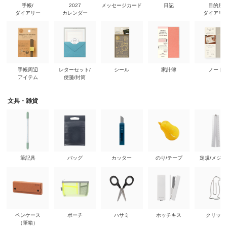
手帳/
2027
メッセージカード
日記
目的別
ダイアリー
カレンダー
ダイアリ
手帳周辺
レターセット/
シール
家計簿
ノート
アイテム
便箋/封筒
文具・雑貨
筆記具
バッグ
カッター
のり/テープ
定規/メジ
ペンケース
ポーチ
ハサミ
ホッチキス
クリップ
（筆箱）