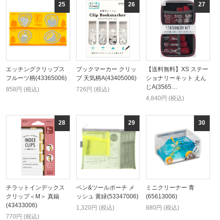
エッチングクリップス
ブックマーカー クリッ
【送料無料】XS ステー
フルーツ柄(43365006)
プ 天気柄A(43405006)
ショナリーキット えん
じA(3565…
858円 (税込)
726円 (税込)
4,840円 (税込)
チラットインデックス
ペン&ツールポーチ メ
ミニクリーナー 青
クリップ＜M＞ 真鍮
ッシュ 黄緑(53347006)
(65613006)
(43433006)
1,320円 (税込)
880円 (税込)
770円 (税込)