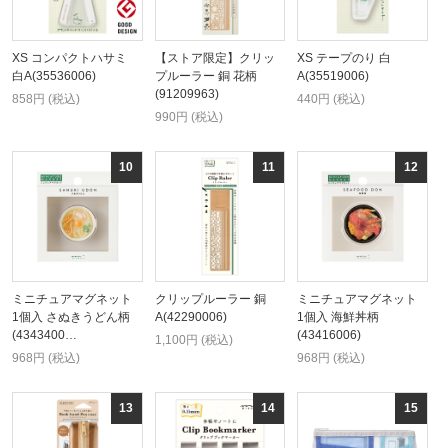
XS コンパクトハサミ
【ストア限定】クリッ
XS テープのり 白
白A(35536006)
プルーラー 銅 花柄
A(35519006)
(91209963)
858円 (税込)
440円 (税込)
990円 (税込)
ミニチュアマグネット
クリップルーラー 銅
ミニチュアマグネット
1個入 さぬきうどん柄
A(42290006)
1個入 海鮮丼柄
(4343400…
(43416006)
1,100円 (税込)
968円 (税込)
968円 (税込)