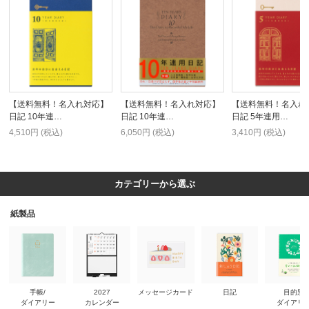
【送料無料！名入れ対応】
【送料無料！名入れ対応】
【送料無料！名入れ
日記 10年連…
日記 10年連…
日記 5年連用…
4,510円 (税込)
6,050円 (税込)
3,410円 (税込)
カテゴリーから選ぶ
紙製品
手帳/
2027
メッセージカード
日記
目的別
ダイアリー
カレンダー
ダイアリ