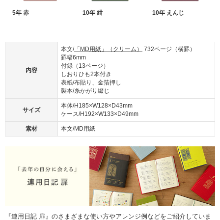
5年 赤
10年 紺
10年 えんじ
本文/
「MD用紙」（クリーム）
732ページ（横罫）
罫幅6mm
付録（13ページ）
内容
しおりひも2本付き
表紙/布貼り、金箔押し
製本/糸かがり綴じ
本体/H185×W128×D43mm
サイズ
ケース/H192×W133×D49mm
素材
本文/MD用紙
『連用日記 扉』のさまざまな使い方やアレンジ例などをご紹介していま