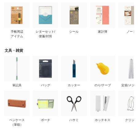
手帳周辺
レターセット/
シール
家計簿
ノート
アイテム
便箋/封筒
文具・雑貨
筆記具
バッグ
カッター
のり/テープ
定規/メジ
ペンケース
ポーチ
ハサミ
ホッチキス
クリップ
（筆箱）