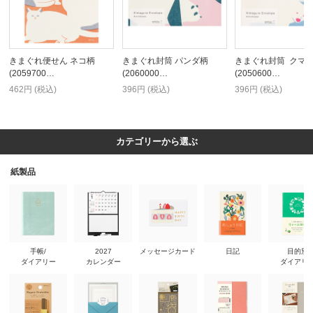
きまぐれ便せん ネコ柄
きまぐれ封筒 パンダ柄
きまぐれ封筒 クマ
(2059700…
(2060000…
(2050600…
462円 (税込)
396円 (税込)
396円 (税込)
カテゴリーから選ぶ
紙製品
手帳/
2027
メッセージカード
日記
目的別
ダイアリー
カレンダー
ダイアリ