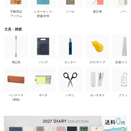
手帳周辺
レターセット/
シール
家計簿
ノート
アイテム
便箋/封筒
文具・雑貨
筆記具
バッグ
カッター
のり/テープ
定規/メジ
ペンケース
ポーチ
ハサミ
ホッチキス
クリップ
（筆箱）