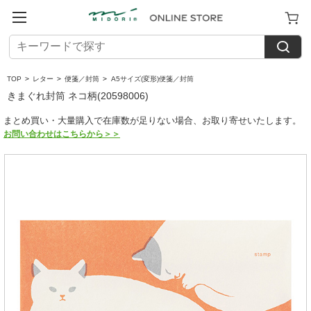
TOP
>
レター
>
便箋／封筒
>
A5サイズ(変形)便箋／封筒
きまぐれ封筒 ネコ柄(20598006)
まとめ買い・大量購入で在庫数が足りない場合、お取り寄せいたします。
お問い合わせはこちらから＞＞