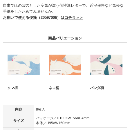
自由でほのぼのとした空気が漂う個性派レターで、近況報告など気軽な
手紙をしたためてみませんか。
お揃いで使える便箋（20597006）は
コチラ＞＞
商品バリエーション
クマ柄
ネコ柄
パンダ柄
内容
8枚入
パッケージ／H100×W156×D4mm
サイズ
本体／H95×W150mm