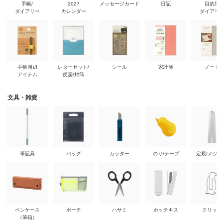
手帳/
2027
メッセージカード
日記
目的別
ダイアリー
カレンダー
ダイアリ
手帳周辺
レターセット/
シール
家計簿
ノート
アイテム
便箋/封筒
文具・雑貨
筆記具
バッグ
カッター
のり/テープ
定規/メジ
ペンケース
ポーチ
ハサミ
ホッチキス
クリップ
（筆箱）