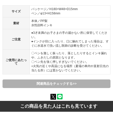
パッケージ／H180×W48×D15mm
サイズ
ペン／φ13×H158mm
本体／PP製
素材
水性顔料インキ
●3才未満のお子さまの手の届かない所に保管してくださ
い。
ご注意
●インクが目に入ったり、口に触れてしまった場合は、す
ぐに水道水で洗い流し医師の診断を受けてください。
〇ペンを激しく振ったり、落としたりするとインキ漏れ
や、ふきだしの原因となります。
ご使用にあたっ
〇ペン先を強く押しすぎないでください。
て
○火気の近くや高温になる場所（夏場の車内や直射日光の
当たる所）には置かないでください。
関連商品をチェックする>>
この商品を見た人はこれも見ています