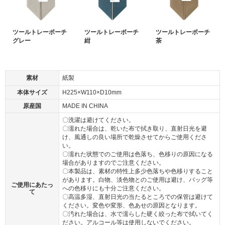
ツールトレーポーチ
ツールトレーポーチ
ツールトレーポーチ
グレー
紺
茶
素材
紙製
本体サイズ
H225×W110×D10mm
原産国
MADE IN CHINA
〇洗濯は避けてください。
〇濡れた場合は、乾いた布で拭き取り、直射日光を避
け、風通しの良い場所で乾燥させてからご使用くださ
い。
〇濡れた状態でのご使用は色落ち、色移りの原因になる
場合がありますのでご注意ください。
〇本製品は、素材の特性上多少色落ちや色移りすること
があります。白物、淡色物とのご使用は避け、バッグ等
ご使用にあたっ
への色移りにも十分ご注意ください。
て
〇高温多湿、直射日光の当たるところでの保管は避けて
ください。変色や変形、色あせの原因となります。
〇汚れた場合は、水で濡らした硬く絞った布で拭いてく
ださい。アルコール等は使用しないでください。