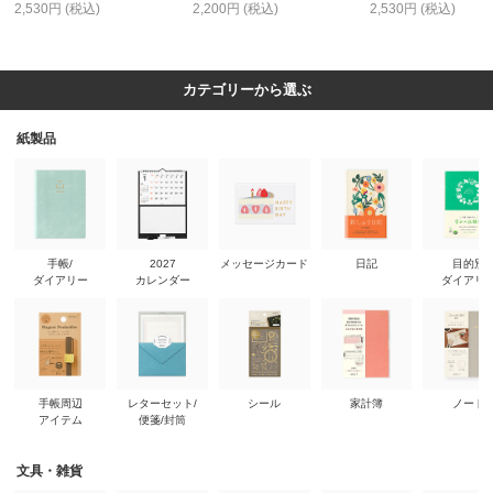
2,530円 (税込)
2,200円 (税込)
2,530円 (税込)
カテゴリーから選ぶ
紙製品
手帳/
2027
メッセージカード
日記
目的別
ダイアリー
カレンダー
ダイアリ
手帳周辺
レターセット/
シール
家計簿
ノート
アイテム
便箋/封筒
文具・雑貨