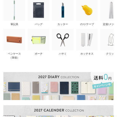
筆記具
バッグ
カッター
のり/テープ
定規/メジ
ペンケース
ポーチ
ハサミ
ホッチキス
クリップ
（筆箱）