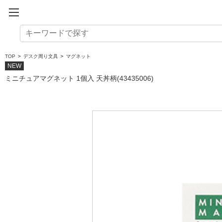
TOP
>
デスク周り文具
>
マグネット
NEW
ミニチュアマグネット 1個入 天丼柄(43435006)