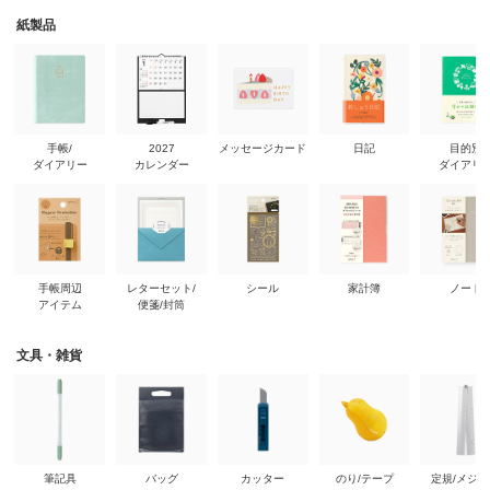
紙製品
手帳/
2027
メッセージカード
日記
目的別
ダイアリー
カレンダー
ダイアリ
手帳周辺
レターセット/
シール
家計簿
ノート
アイテム
便箋/封筒
文具・雑貨
筆記具
バッグ
カッター
のり/テープ
定規/メジ