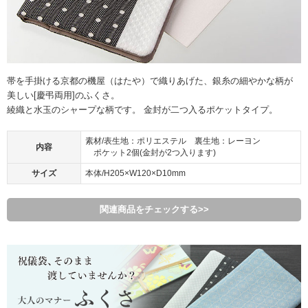
帯を手掛ける京都の機屋（はたや）で織りあげた、銀糸の細やかな柄が
美しい[慶弔両用]のふくさ。
綾織と水玉のシャープな柄です。 金封が二つ入るポケットタイプ。
素材/表生地：ポリエステル 裏生地：レーヨン
内容
ポケット2個(金封が2つ入ります)
サイズ
本体/H205×W120×D10mm
関連商品をチェックする>>