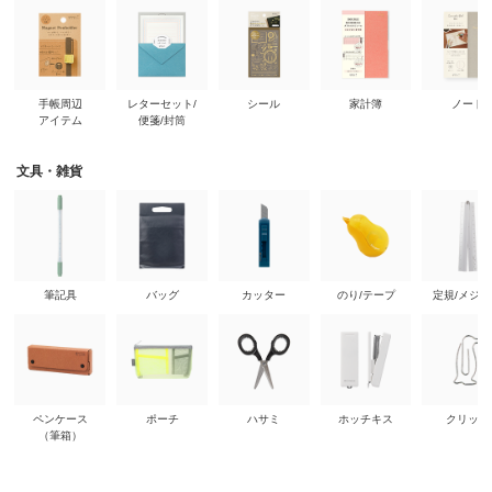
手帳周辺
レターセット/
シール
家計簿
ノート
アイテム
便箋/封筒
文具・雑貨
筆記具
バッグ
カッター
のり/テープ
定規/メジ
ペンケース
ポーチ
ハサミ
ホッチキス
クリップ
（筆箱）