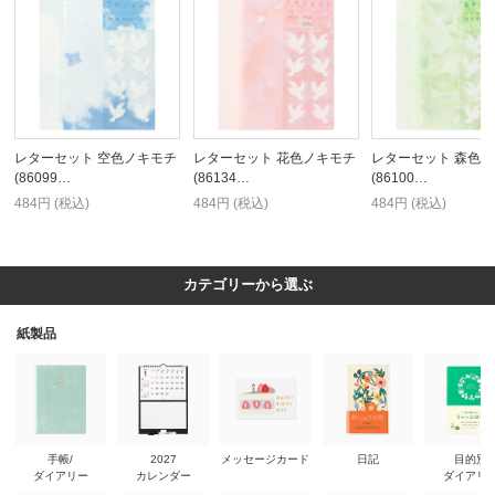
レターセット 空色ノキモチ
レターセット 花色ノキモチ
レターセット 森色
(86099…
(86134…
(86100…
484円 (税込)
484円 (税込)
484円 (税込)
カテゴリーから選ぶ
紙製品
手帳/
2027
メッセージカード
日記
目的別
ダイアリー
カレンダー
ダイアリ