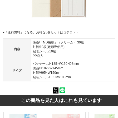
●「送料無料」になる、お得な5個セットはコチラ＞＞
便箋/
「MD用紙」（クリーム）
30枚
封筒/10枚(定形郵便用)
内容
宛名シール/10枚
PP袋入
パッケージ/H185×W150×D8mm
便箋/H182×W145mm
サイズ
封筒/H95×W150mm
宛名シール/H65×W105mm
この商品を見た人はこれも見ています