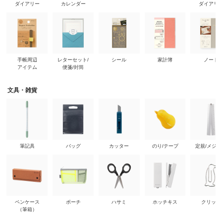
ダイアリー
カレンダー
ダイアリ
手帳周辺
レターセット/
シール
家計簿
ノート
アイテム
便箋/封筒
文具・雑貨
筆記具
バッグ
カッター
のり/テープ
定規/メジ
ペンケース
ポーチ
ハサミ
ホッチキス
クリップ
（筆箱）