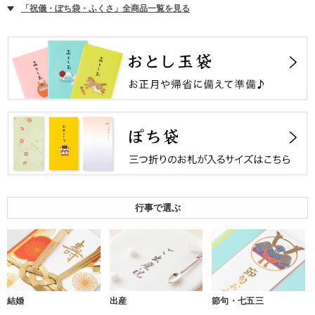
「祝儀・ぽち袋・ふくさ」全商品一覧を見る
行事で選ぶ
結婚
出産
節句・七五三