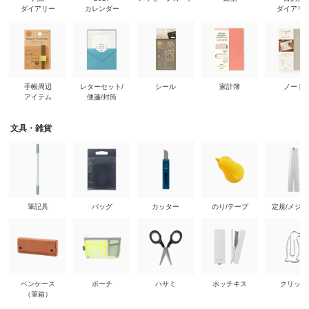
ダイアリー
カレンダー
ダイアリ
手帳周辺
レターセット/
シール
家計簿
ノート
アイテム
便箋/封筒
文具・雑貨
筆記具
バッグ
カッター
のり/テープ
定規/メジ
ペンケース
ポーチ
ハサミ
ホッチキス
クリップ
（筆箱）