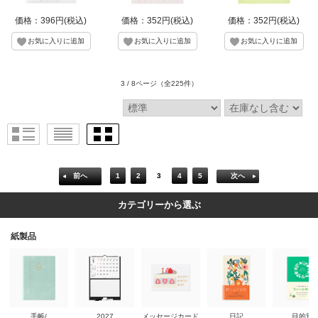
価格：396円(税込)
価格：352円(税込)
価格：352円(税込)
3 / 8ページ
（全225件）
前へ
1
2
3
4
5
次へ
カテゴリーから選ぶ
紙製品
手帳/
2027
メッセージカード
日記
目的別