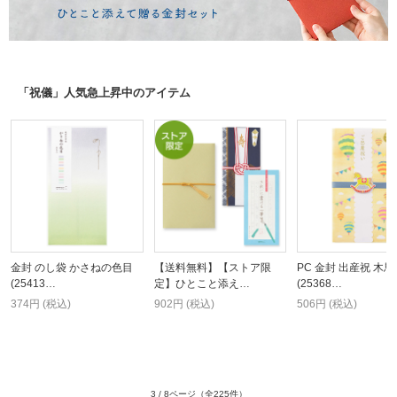
「祝儀」人気急上昇中のアイテム
金封 のし袋 かさねの色目
【送料無料】【ストア限
PC 金封 出産祝 木馬
(25413…
定】ひとこと添え…
(25368…
374円 (税込)
902円 (税込)
506円 (税込)
3 / 8ページ
（全225件）