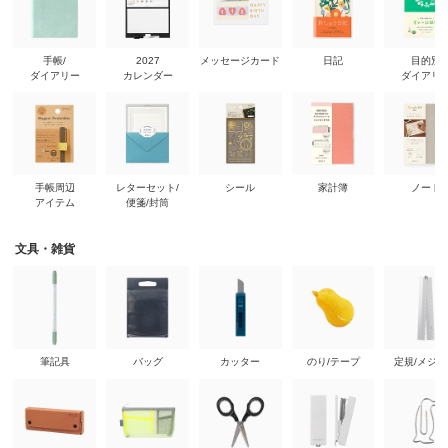
手帳/
2027
メッセージカード
日記
目的別
ダイアリー
カレンダー
ダイアリ
手帳周辺
レターセット/
シール
家計簿
ノート
アイテム
便箋/封筒
文具・雑貨
筆記具
バッグ
カッター
のり/テープ
定規/メジ