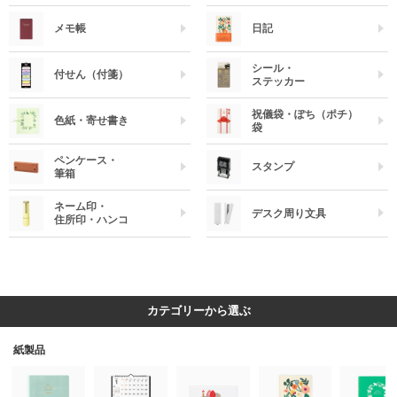
メモ帳
日記
シール・
付せん（付箋）
ステッカー
祝儀袋・ぽち（ポチ）
色紙・寄せ書き
袋
ペンケース・
スタンプ
筆箱
ネーム印・
デスク周り文具
住所印・ハンコ
カテゴリーから選ぶ
紙製品