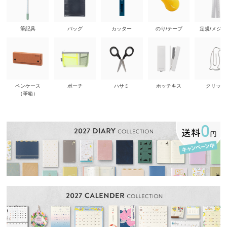
筆記具
バッグ
カッター
のり/テープ
定規/メジ
ペンケース
ポーチ
ハサミ
ホッチキス
クリップ
（筆箱）