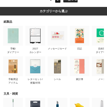
カテゴリーから選ぶ
紙製品
手帳/
2027
メッセージカード
日記
目的別
ダイアリー
カレンダー
ダイアリ
手帳周辺
レターセット/
シール
家計簿
ノート
アイテム
便箋/封筒
文具・雑貨