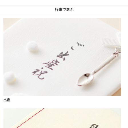
行事で選ぶ
出産