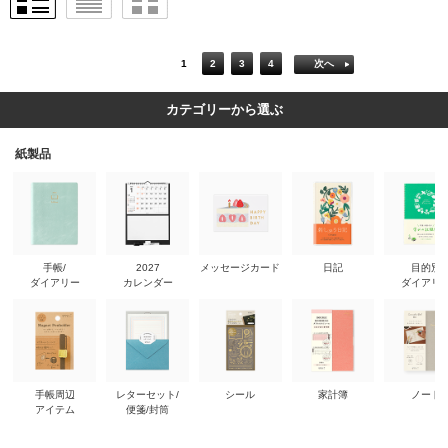
1
2
3
4
次へ
カテゴリーから選ぶ
紙製品
手帳/
2027
メッセージカード
日記
目的別
ダイアリー
カレンダー
ダイアリ
手帳周辺
レターセット/
シール
家計簿
ノート
アイテム
便箋/封筒