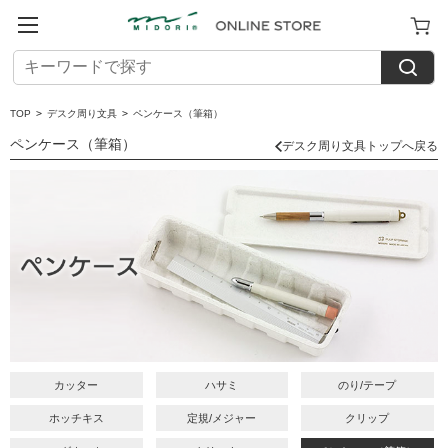
TOP
>
デスク周り文具
>
ペンケース（筆箱）
ペンケース（筆箱）
デスク周り文具トップへ戻る
カッター
ハサミ
のり/テープ
ホッチキス
定規/メジャー
クリップ