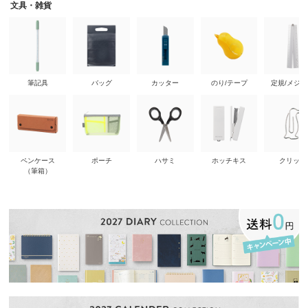
文具・雑貨
筆記具
バッグ
カッター
のり/テープ
定規/メジ
ペンケース
ポーチ
ハサミ
ホッチキス
クリップ
（筆箱）